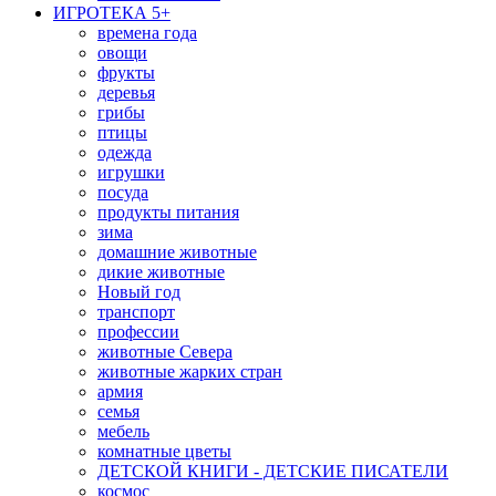
ИГРОТЕКА 5+
времена года
овощи
фрукты
деревья
грибы
птицы
одежда
игрушки
посуда
продукты питания
зима
домашние животные
дикие животные
Новый год
транспорт
профессии
животные Севера
животные жарких стран
армия
семья
мебель
комнатные цветы
ДЕТСКОЙ КНИГИ - ДЕТСКИЕ ПИСАТЕЛИ
космос