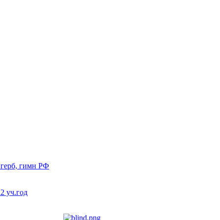
 герб, гимн РФ
 уч.год