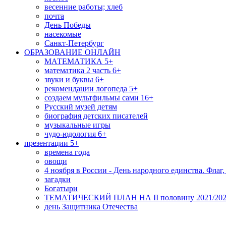
весенние работы; хлеб
почта
День Победы
насекомые
Санкт-Петербург
ОБРАЗОВАНИЕ ОНЛАЙН
МАТЕМАТИКА 5+
математика 2 часть 6+
звуки и буквы 6+
рекомендации логопеда 5+
создаем мультфильмы сами 16+
Русский музей детям
биография детских писателей
музыкальные игры
чудо-юдология 6+
презентации 5+
времена года
овощи
4 ноября в России - День народного единства. Флаг,
загадки
Богатыри
ТЕМАТИЧЕСКИЙ ПЛАН НА II половину 2021/2022
день Защитника Отечества