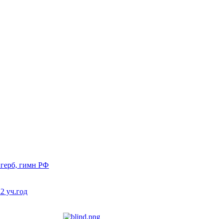
 герб, гимн РФ
 уч.год