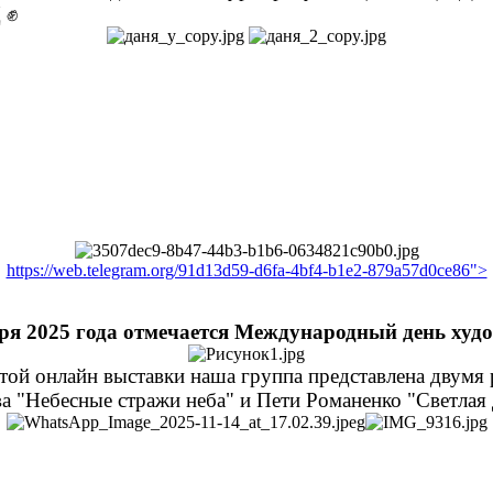
 ✊
https://web.telegram.org/91d13d59-d6fa-4bf4-b1e2-879a57d0ce86">
бря 2025 года отмечается Международный день худ
той онлайн выставки наша группа представлена двумя 
а "Небесные стражи неба" и Пети Романенко "Светлая 