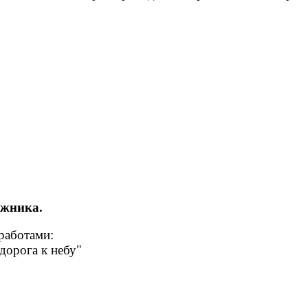
ожника.
работами:
дорога к небу"