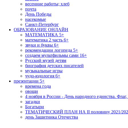
весенние работы; хлеб
почта
День Победы
насекомые
Санкт-Петербург
ОБРАЗОВАНИЕ ОНЛАЙН
МАТЕМАТИКА 5+
математика 2 часть 6+
звуки и буквы 6+
рекомендации логопеда 5+
создаем мультфильмы сами 16+
Русский музей детям
биография детских писателей
музыкальные игры
чудо-юдология 6+
презентации 5+
времена года
овощи
4 ноября в России - День народного единства. Флаг,
загадки
Богатыри
ТЕМАТИЧЕСКИЙ ПЛАН НА II половину 2021/2022
день Защитника Отечества