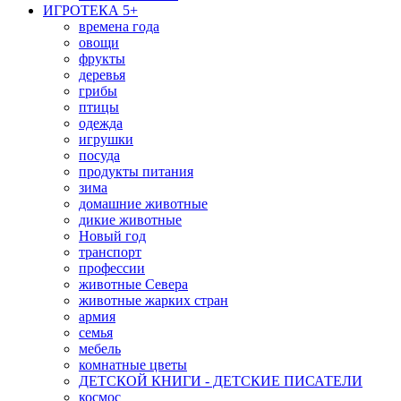
ИГРОТЕКА 5+
времена года
овощи
фрукты
деревья
грибы
птицы
одежда
игрушки
посуда
продукты питания
зима
домашние животные
дикие животные
Новый год
транспорт
профессии
животные Севера
животные жарких стран
армия
семья
мебель
комнатные цветы
ДЕТСКОЙ КНИГИ - ДЕТСКИЕ ПИСАТЕЛИ
космос