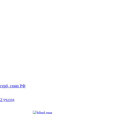
 герб, гимн РФ
 уч.год