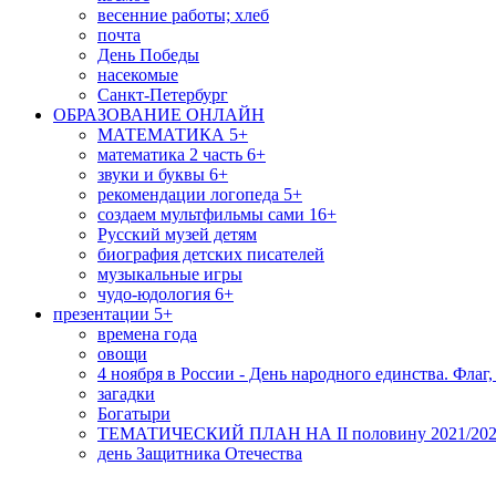
весенние работы; хлеб
почта
День Победы
насекомые
Санкт-Петербург
ОБРАЗОВАНИЕ ОНЛАЙН
МАТЕМАТИКА 5+
математика 2 часть 6+
звуки и буквы 6+
рекомендации логопеда 5+
создаем мультфильмы сами 16+
Русский музей детям
биография детских писателей
музыкальные игры
чудо-юдология 6+
презентации 5+
времена года
овощи
4 ноября в России - День народного единства. Флаг,
загадки
Богатыри
ТЕМАТИЧЕСКИЙ ПЛАН НА II половину 2021/2022
день Защитника Отечества