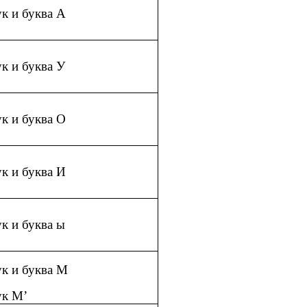
ук и буква А
ук и буква У
ук и буква О
ук и буква И
ук и буква ы
ук и буква М
ук М’